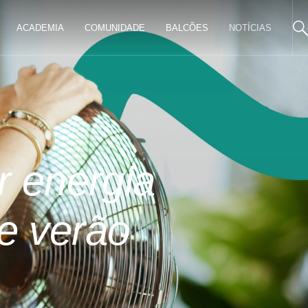
ACADEMIA
COMUNIDADE
BALCÕES
NOTÍCIAS
r energia
e verão