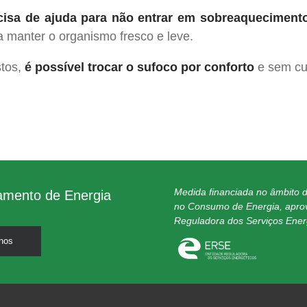
cisa de ajuda para não entrar em sobreaqueciment
 a manter o organismo fresco e leve.
stos,
é possível trocar o sufoco por conforto
e sem cus
Medida financiada no âmbito 
amento de Energia
no Consumo de Energia, apro
Reguladora dos Serviços Ener
nos