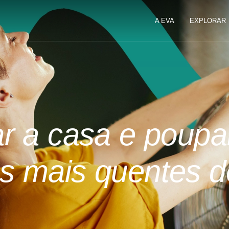
A EVA
EXPLORAR
r a casa e poupa
as mais quentes d