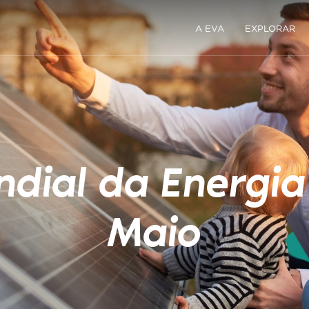
A EVA
EXPLORAR
dial da Energia
Maio