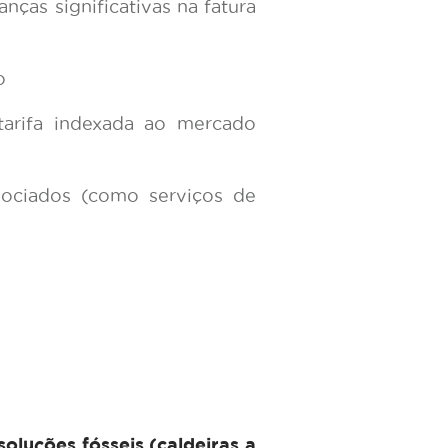
ças significativas na fatura
o
tarifa indexada ao mercado
sociados (como serviços de
oluções fósseis (caldeiras a