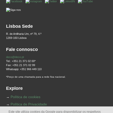
Lisboa Sede
R. de Artilharia Um, nº 79, 4.º
1269-160 Lisboa
Fale connosco
deco@deco.pt
Tel.: +351 21 371 02 00*
Fax: +351 21 371 02 99
Whatsapp: +351 966 449 110
*Preço de uma chamada para a rede fixa nacional.
Explore
Política de cookies
Política de Privacidade
Termos e Condições
Este site utiliza cookies da Google para disponibilizar os respetivos